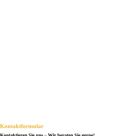
E-Bike Ladestation für ein
Verwaltungsgebäude in Lübeck
Innovative E-Bike Ladestation bei Verwaltungsgebäude in
Lübeck – Nachhaltige Mobilität für Mitarbeiter*innen In
Lübeck wurde kürzlich eine moderne E-Bike
Ladestation…
Weiterlesen
Kontaktformular
Kontaktieren Sie uns – Wir beraten Sie gerne!